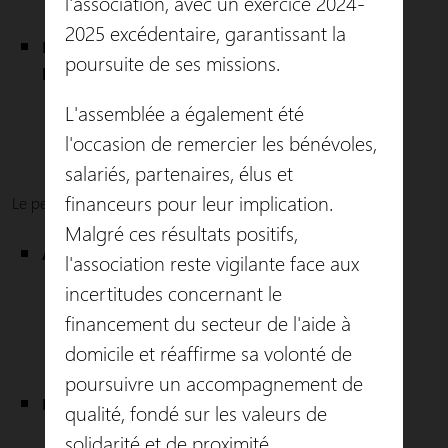
l'association, avec un exercice 2024-
mobilité réduite).
2025 excédentaire, garantissant la
Pour le service mandataire d’aide à domicile,
poursuite de ses missions.
l’association est :
Agréée par les Services de L’État (garde d’enfants,
L'assemblée a également été
accompagnement administratif des particuliers
l'occasion de remercier les bénévoles,
employeurs).
salariés, partenaires, élus et
financeurs pour leur implication.
Le personnel de Dom’Services Plus au 31/12/2025 :
Malgré ces résultats positifs,
Administratif :
l'association reste vigilante face aux
1 directrice,
incertitudes concernant le
2 responsables de secteur,
financement du secteur de l'aide à
1 comptable,
domicile et réaffirme sa volonté de
1 assistante de direction.
poursuivre un accompagnement de
Intervenantes :
qualité, fondé sur les valeurs de
42 degré 1 CDI et CDD,
solidarité et de proximité.