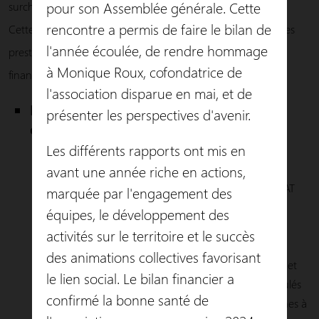
pour son Assemblée générale. Cette
surchargé.
rencontre a permis de faire le bilan de
Cette structure appartient au secteur privé non lucratif et ses
l'année écoulée, de rendre hommage
prestations bénéficient d’avantages fiscaux pour leur
à Monique Roux, cofondatrice de
financement.
l'association disparue en mai, et de
Pour le service prestataire d’aide à
présenter les perspectives d'avenir.
domicile, l’association est :
Les différents rapports ont mis en
Autorisée par le Conseil Départemental de l’Allier
(habilitation Aide Sociale, APA et PCH).
avant une année riche en actions,
Conventionnée avec les Caisses de retraite: CARSAT
marquée par l'engagement des
MSA MGEN AVA et Caisses spécifiques.
équipes, le développement des
Conventionnée avec la CPAM pour les prestations
activités sur le territoire et le succès
“Garde malade”
des animations collectives favorisant
Conventionnée avec les CESU préfinancés, DOM+et
le lien social. Le bilan financier a
SORTIR+ pour les prestations de transports véhiculés
confirmé la bonne santé de
et accompagnés, avec véhicules adaptés (personnes à